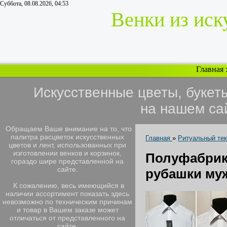
Суббота, 08.08.2026, 04:53
Венки из иск
Главная
Искусственные цветы, букет
на нашем са
Обращаем Ваше внимание на то, что
палитра расцветок искусственных
Главная
»
Ритуальный те
цветов и лент, использованных при
изготовлении венков и корзинок,
Полуфабр
гораздо шире представленной на
сайте.
рубашки му
К сожалению, весь имеющийся в
наличии ассортимент показать здесь
невозможно по техническим причинам
и товар в Вашем заказе может
отличаться от представленного на
сайте