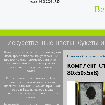
Четверг, 06.08.2026, 17:15
Ве
Искусственные цветы, букеты 
Обращаем Ваше внимание на то, что
палитра расцветок искусственных
Главная
»
Стелы надгроб
цветов и лент, использованных при
изготовлении венков и корзинок,
Комплект Ст
гораздо шире представленной на
сайте.
80х50х5х8)
К сожалению, весь имеющийся в
наличии ассортимент показать здесь
невозможно по техническим причинам
и товар в Вашем заказе может
отличаться от представленного на
сайте
Фотография в карточке товара носит