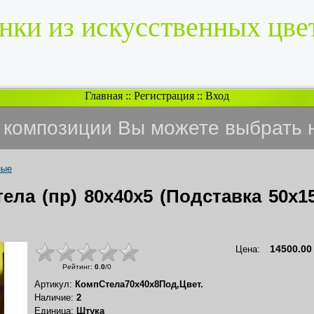
нки из искусственных цве
Главная
::
Регистрация
::
Вход
и композиции Вы можете выбрать 
ные
ела (пр) 80х40х5 (Подставка 50х1
14500.00
Цена
:
Рейтинг
:
0.0
/
0
Артикул
:
КомпСтела70х40х8Под,Цвет.
Наличие
:
2
Единица
:
Штука