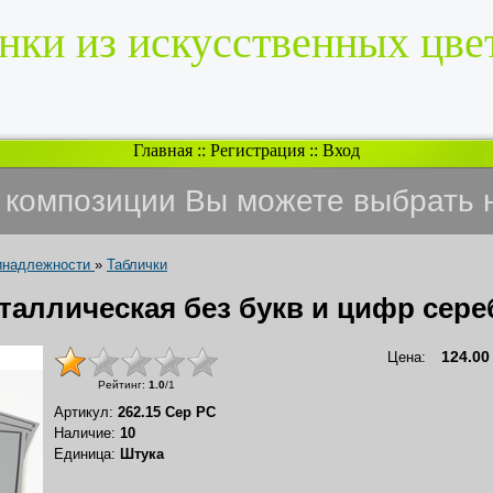
нки из искусственных цве
Главная
::
Регистрация
::
Вход
и композиции Вы можете выбрать 
инадлежности
»
Таблички
таллическая без букв и цифр сере
124.00
Цена
:
Рейтинг
:
1.0
/
1
Артикул
:
262.15 Сер РС
Наличие
:
10
Единица
:
Штука