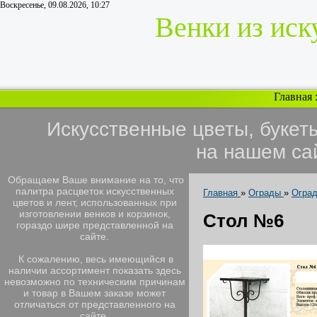
Воскресенье, 09.08.2026, 10:27
Венки из иск
Главная
Искусственные цветы, букет
на нашем са
Обращаем Ваше внимание на то, что
палитра расцветок искусственных
Главная
»
Ограды
»
Огра
цветов и лент, использованных при
изготовлении венков и корзинок,
Стол №6
гораздо шире представленной на
сайте.
К сожалению, весь имеющийся в
наличии ассортимент показать здесь
невозможно по техническим причинам
и товар в Вашем заказе может
отличаться от представленного на
сайте