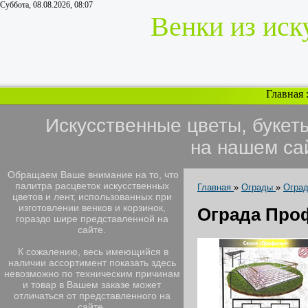
Суббота, 08.08.2026, 08:07
Венки из иск
Главная
Искусственные цветы, букет
на нашем са
Обращаем Ваше внимание на то, что
палитра расцветок искусственных
Главная
»
Ограды
»
Огра
цветов и лент, использованных при
изготовлении венков и корзинок,
Ограда Про
гораздо шире представленной на
сайте.
К сожалению, весь имеющийся в
наличии ассортимент показать здесь
невозможно по техническим причинам
и товар в Вашем заказе может
отличаться от представленного на
сайте