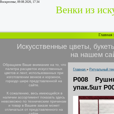
Воскресенье, 09.08.2026, 17:34
Венки из иск
Главная
Искусственные цветы, букет
на нашем са
Обращаем Ваше внимание на то, что
палитра расцветок искусственных
Главная
»
Ритуальный те
цветов и лент, использованных при
изготовлении венков и корзинок,
Р008 Рушни
гораздо шире представленной на
сайте.
упак.5шт Р0
К сожалению, весь имеющийся в
наличии ассортимент показать здесь
невозможно по техническим причинам
и товар в Вашем заказе может
отличаться от представленного на
сайте