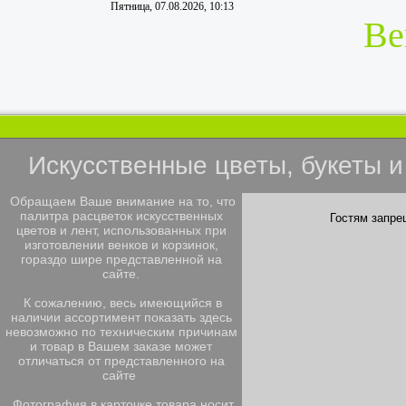
Пятница, 07.08.2026, 10:13
Ве
Искусственные цветы, букеты 
Обращаем Ваше внимание на то, что
палитра расцветок искусственных
Гостям запре
цветов и лент, использованных при
изготовлении венков и корзинок,
гораздо шире представленной на
сайте.
К сожалению, весь имеющийся в
наличии ассортимент показать здесь
невозможно по техническим причинам
и товар в Вашем заказе может
отличаться от представленного на
сайте
Фотография в карточке товара носит