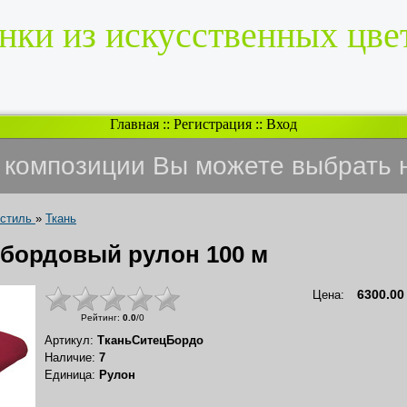
нки из искусственных цве
Главная
::
Регистрация
::
Вход
и композиции Вы можете выбрать 
кстиль
»
Ткань
 бордовый рулон 100 м
6300.00
Цена
:
Рейтинг
:
0.0
/
0
Артикул
:
ТканьСитецБордо
Наличие
:
7
Единица
:
Рулон