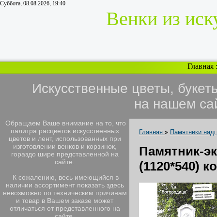
Суббота, 08.08.2026, 19:40
Венки из иск
Главная
Искусственные цветы, букет
на нашем са
Обращаем Ваше внимание на то, что
палитра расцветок искусственных
Главная
»
Памятники над
цветов и лент, использованных при
изготовлении венков и корзинок,
Памятник-
гораздо шире представленной на
сайте.
(1120*540) к
К сожалению, весь имеющийся в
наличии ассортимент показать здесь
невозможно по техническим причинам
и товар в Вашем заказе может
отличаться от представленного на
сайте