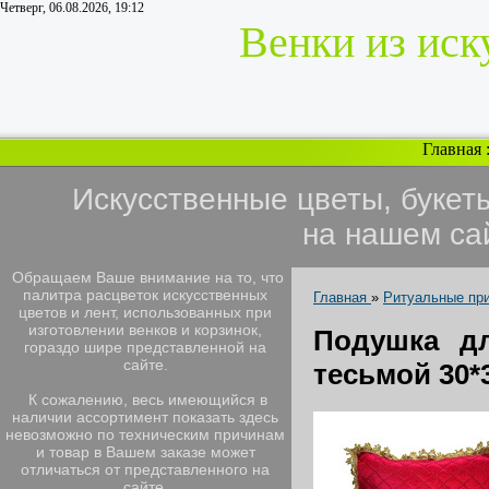
Четверг, 06.08.2026, 19:12
Венки из иск
Главная
Искусственные цветы, букет
на нашем са
Обращаем Ваше внимание на то, что
палитра расцветок искусственных
Главная
»
Ритуальные пр
цветов и лент, использованных при
изготовлении венков и корзинок,
Подушка дл
гораздо шире представленной на
сайте.
тесьмой 30*
К сожалению, весь имеющийся в
наличии ассортимент показать здесь
невозможно по техническим причинам
и товар в Вашем заказе может
отличаться от представленного на
сайте