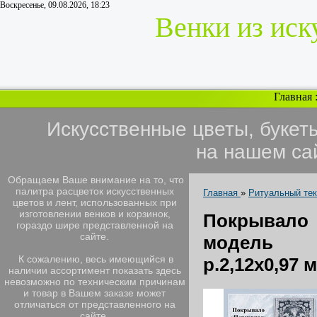
Воскресенье, 09.08.2026, 18:23
Венки из иск
Главная
Искусственные цветы, букет
на нашем са
Обращаем Ваше внимание на то, что
палитра расцветок искусственных
Главная
»
Ритуальный те
цветов и лент, использованных при
изготовлении венков и корзинок,
Покрывало 
гораздо шире представленной на
сайте.
модель 4
К сожалению, весь имеющийся в
р.2,12х0,97 
наличии ассортимент показать здесь
невозможно по техническим причинам
и товар в Вашем заказе может
отличаться от представленного на
сайте